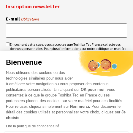
Inscription newsletter
E-mail
Obligatoire
En cochant cette case, vous acceptez que Toshiba Tec France collecte vos
RGPD
données personnelles. Pour plus d’informations sur notre politique en matière
Obligatoire
Obligatoire
de données personnelles,
cliquez ici
.
Bienvenue
Nous utilisons des cookies ou des
technologies similaires pour nous aider
à améliorer votre navigation ou vous proposer des contenus
publicitaires personnalisés. En cliquant sur
OK pour moi
, vous
consentez à ce que le groupe Toshiba Tec en France ou ses
partenaires placent des cookies sur votre matériel pour ces finalités.
Pour refuser, cliquez simplement sur
Non merci.
Pour découvrir le
détail des cookies utilisés et personnaliser votre choix, cliquez sur
Je
choisis
.
Lire la politique de confidentialité
© 2026 Toshiba Tec France Imaging Systems – Tous droits