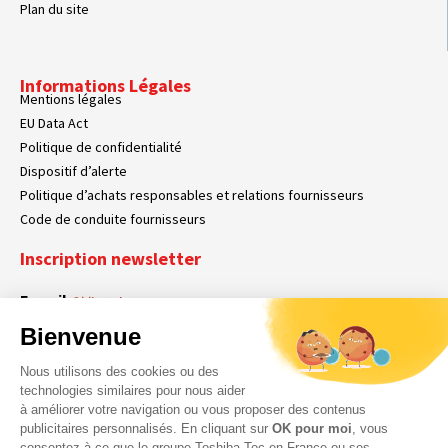
Plan du site
Informations Légales
Mentions légales
EU Data Act
Politique de confidentialité
Dispositif d’alerte
Politique d’achats responsables et relations fournisseurs
Code de conduite fournisseurs
Inscription newsletter
E-mail
Obligatoire
Bienvenue
Nous utilisons des cookies ou des
En cochant cette case, vous acceptez que Toshiba Tec France collecte vos
RGPD
technologies similaires pour nous aider
données personnelles. Pour plus d’informations sur notre politique en matière
à améliorer votre navigation ou vous proposer des contenus
Obligatoire
Obligatoire
de données personnelles,
cliquez ici
.
publicitaires personnalisés. En cliquant sur
OK pour moi
, vous
consentez à ce que le groupe Toshiba Tec en France ou ses