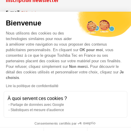
Inscription newsletter
E-mail
Obligatoire
Bienvenue
Nous utilisons des cookies ou des
En cochant cette case, vous acceptez que Toshiba Tec France collecte vos
RGPD
technologies similaires pour nous aider
données personnelles. Pour plus d’informations sur notre politique en matière
à améliorer votre navigation ou vous proposer des contenus
Obligatoire
Obligatoire
de données personnelles,
cliquez ici
.
publicitaires personnalisés. En cliquant sur
OK pour moi
, vous
consentez à ce que le groupe Toshiba Tec en France ou ses
partenaires placent des cookies sur votre matériel pour ces finalités.
Pour refuser, cliquez simplement sur
Non merci.
Pour découvrir le
détail des cookies utilisés et personnaliser votre choix, cliquez sur
Je
choisis
.
Lire la politique de confidentialité
À quoi servent ces cookies ?
Partage de données avec Google
Statistiques et mesure d'audience
© 2026 Toshiba Tec France Imaging Systems – Tous droits
Consentements certifiés par
réservés