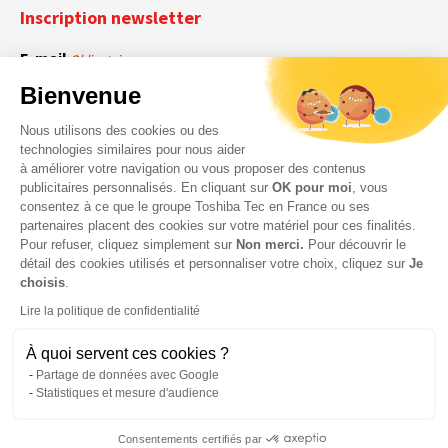
Inscription newsletter
E-mail
Obligatoire
Bienvenue
Nous utilisons des cookies ou des
En cochant cette case, vous acceptez que Toshiba Tec France collecte vos
RGPD
technologies similaires pour nous aider
données personnelles. Pour plus d’informations sur notre politique en matière
à améliorer votre navigation ou vous proposer des contenus
Obligatoire
Obligatoire
de données personnelles,
cliquez ici
.
publicitaires personnalisés. En cliquant sur
OK pour moi
, vous
consentez à ce que le groupe Toshiba Tec en France ou ses
partenaires placent des cookies sur votre matériel pour ces finalités.
Pour refuser, cliquez simplement sur
Non merci.
Pour découvrir le
détail des cookies utilisés et personnaliser votre choix, cliquez sur
Je
choisis
.
Lire la politique de confidentialité
À quoi servent ces cookies ?
Partage de données avec Google
Statistiques et mesure d'audience
© 2026 Toshiba Tec France Imaging Systems – Tous droits
Consentements certifiés par