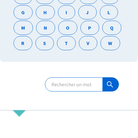
G
H
I
J
L
M
N
O
P
Q
R
S
T
V
W