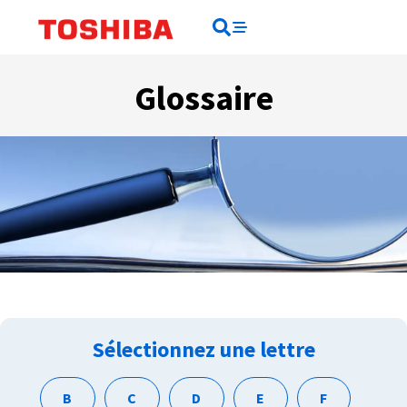
Rechercher
Rechercher
Glossaire
Sélectionnez une lettre
B
C
D
E
F