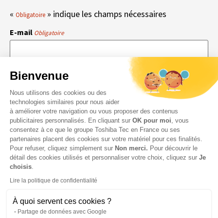
«
» indique les champs nécessaires
Obligatoire
E-mail
Obligatoire
Bienvenue
RGPD
En cochant cette case, vous acceptez que Toshiba Tec
Obligatoire
Nous utilisons des cookies ou des
France collecte vos données personnelles. Pour plus
technologies similaires pour nous aider
d’informations sur notre politique en matière de
données personnelles,
cliquez ici
.
à améliorer votre navigation ou vous proposer des contenus
Obligatoire
publicitaires personnalisés. En cliquant sur
OK pour moi
, vous
consentez à ce que le groupe Toshiba Tec en France ou ses
partenaires placent des cookies sur votre matériel pour ces finalités.
Pour refuser, cliquez simplement sur
Non merci.
Pour découvrir le
détail des cookies utilisés et personnaliser votre choix, cliquez sur
Je
choisis
.
Lire la politique de confidentialité
À quoi servent ces cookies ?
Partage de données avec Google