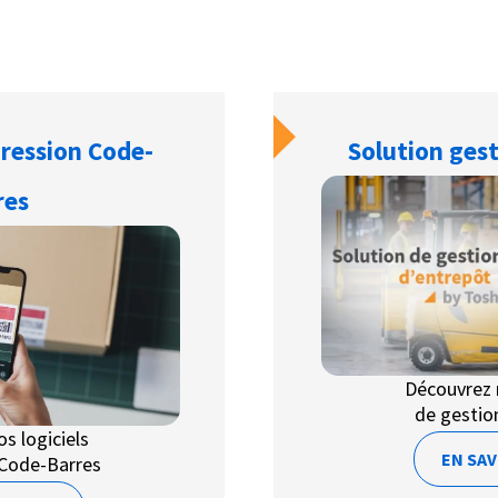
pression Code-
Solution ges
res
Découvrez 
de gestio
s logiciels
EN SAV
 Code-Barres