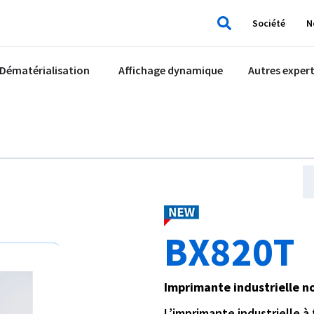
Société
N
Rechercher
Dématérialisation
Affichage dynamique
Autres expert
BX820T
Imprimante industrielle n
L’imprimante industrielle 