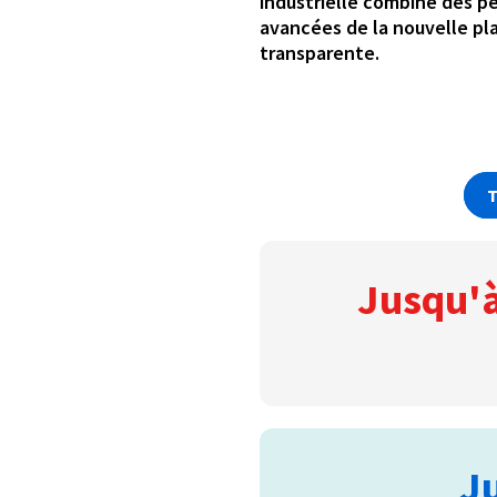
industrielle combine des p
avancées de la nouvelle pl
transparente.
T
Jusqu'à
J