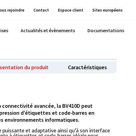
ous rejoindre
Contact
Espace client
Sites européens
ises
Actualités et évènements
Documentations
sentation du produit
Caractéristiques
a connectivité avancée, la BV410D peut
mpression d’étiquettes et code-barres en
les environnements informatiques.
 puissante et adaptative ainsi qu’à son interface
ante à étiquettes et code-barres idéale pour