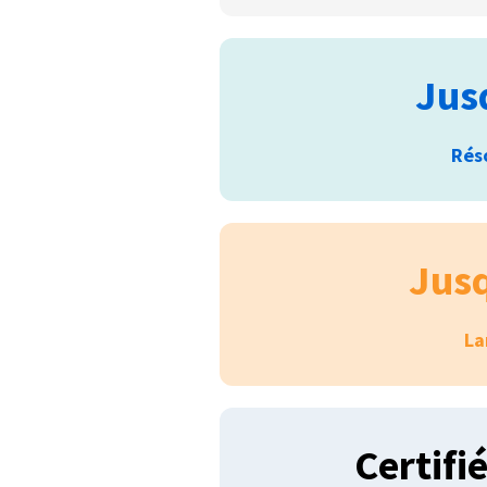
Jus
Rés
Jus
La
Certifi