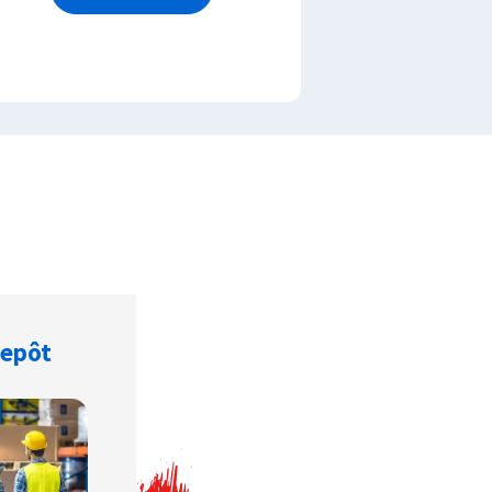
repôt