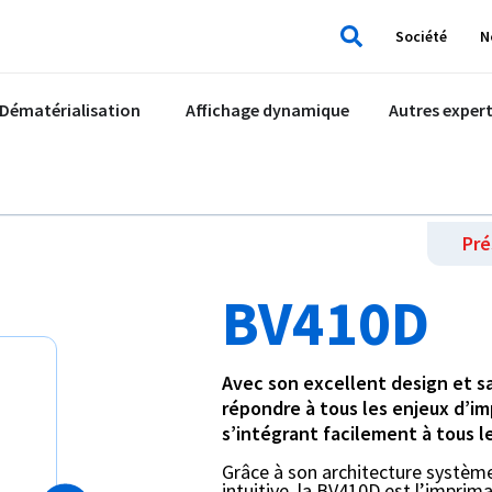
Société
N
Rechercher
Dématérialisation
Affichage dynamique
Autres expert
Pré
BV410D
Avec son excellent design et s
répondre à tous les enjeux d’i
s’intégrant facilement à tous 
Grâce à son architecture système
intuitive, la BV410D est l’imprim