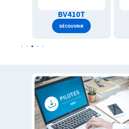
T
BV410T
R
DÉCOUVRIR