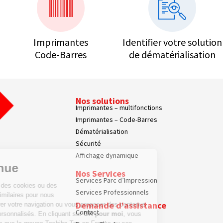
Imprimantes
Identifier votre solution
Code-Barres
de dématérialisation
Nos solutions
Imprimantes – multifonctions
Imprimantes – Code-Barres
Dématérialisation
Sécurité
Affichage dynamique
Bienvenue
Nos Services
Services Parc d’Impression
Nous utilisons des cookies ou des
Services Professionnels
technologies similaires pour nous
Demande d'assistance
aider à améliorer votre navigation ou vous proposer des contenus
Contact
publicitaires personnalisés. En cliquant sur
OK pour moi
, vous