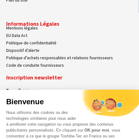
Plan du site
Informations Légales
Mentions légales
EU Data Act
Politique de confidentialité
Dispositif d’alerte
Politique d’achats responsables et relations fournisseurs
Code de conduite fournisseurs
Inscription newsletter
E-mail
Obligatoire
Bienvenue
Nous utilisons des cookies ou des
En cochant cette case, vous acceptez que Toshiba Tec France collecte vos
RGPD
technologies similaires pour nous aider
données personnelles. Pour plus d’informations sur notre politique en matière
à améliorer votre navigation ou vous proposer des contenus
Obligatoire
Obligatoire
de données personnelles,
cliquez ici
.
publicitaires personnalisés. En cliquant sur
OK pour moi
, vous
consentez à ce que le groupe Toshiba Tec en France ou ses