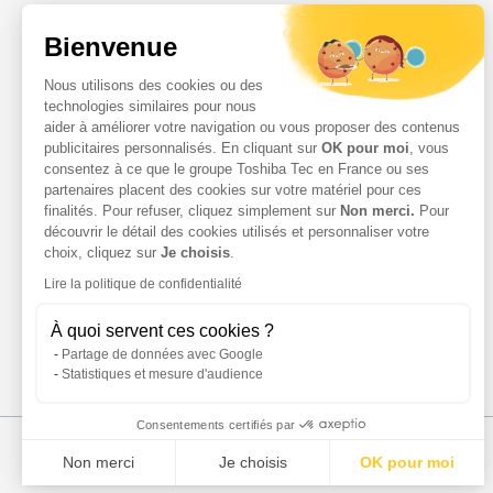
Affichage dynamique
Bienvenue
Nos Services
Services Parc d’Impression
Nous utilisons des cookies ou des
Services Professionnels
technologies similaires pour nous
Demande d'assistance
aider à améliorer votre navigation ou vous proposer des contenus
Contact
publicitaires personnalisés. En cliquant sur
OK pour moi
, vous
consentez à ce que le groupe Toshiba Tec en France ou ses
Espace Client
partenaires placent des cookies sur votre matériel pour ces
finalités. Pour refuser, cliquez simplement sur
Non merci.
Pour
découvrir le détail des cookies utilisés et personnaliser votre
choix, cliquez sur
Je choisis
.
Lire la politique de confidentialité
À quoi servent ces cookies ?
Partage de données avec Google
Statistiques et mesure d'audience
Consentements certifiés par
Non merci
Je choisis
OK pour moi