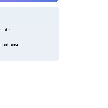
imante
tuant ainsi