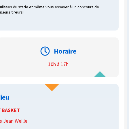
 coulisses du stade et même vous essayer à un concours de
leurs tireurs !
Horaire
10h à 17h
ieu
Y BASKET
s Jean Weille