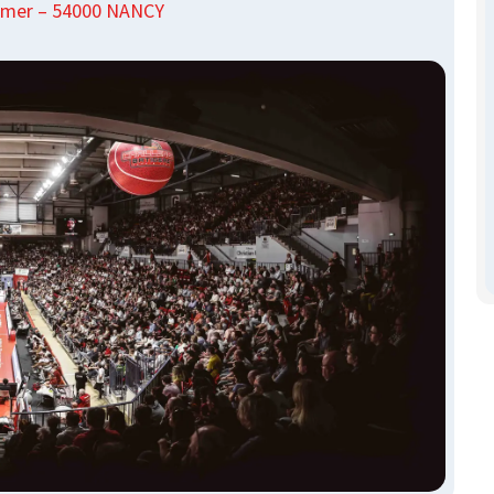
emer – 54000 NANCY