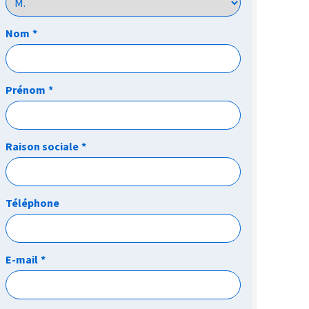
Nom
*
Prénom
*
Raison sociale
*
Téléphone
E-mail
*