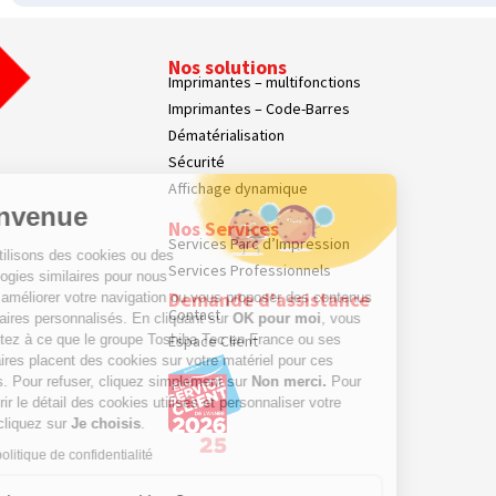
Nos solutions
Imprimantes – multifonctions
Imprimantes – Code-Barres
Dématérialisation
Sécurité
Affichage dynamique
Bienvenue
Nos Services
Services Parc d’Impression
Nous utilisons des cookies ou des
Services Professionnels
technologies similaires pour nous
Demande d'assistance
aider à améliorer votre navigation ou vous proposer des contenus
Contact
publicitaires personnalisés. En cliquant sur
OK pour moi
, vous
consentez à ce que le groupe Toshiba Tec en France ou ses
Espace Client
partenaires placent des cookies sur votre matériel pour ces
finalités. Pour refuser, cliquez simplement sur
Non merci.
Pour
découvrir le détail des cookies utilisés et personnaliser votre
choix, cliquez sur
Je choisis
.
Lire la politique de confidentialité