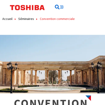
contenu
principal
Rechercher
Rechercher
Accueil
Séminaires
Convention commerciale