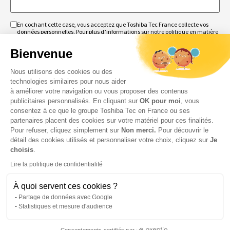
En cochant cette case, vous acceptez que Toshiba Tec France collecte vos
RGPD
données personnelles. Pour plus d’informations sur notre politique en matière
Obligatoire
Obligatoire
de données personnelles,
cliquez ici
.
Bienvenue
Nous utilisons des cookies ou des
technologies similaires pour nous aider
à améliorer votre navigation ou vous proposer des contenus
publicitaires personnalisés. En cliquant sur
OK pour moi
, vous
consentez à ce que le groupe Toshiba Tec en France ou ses
partenaires placent des cookies sur votre matériel pour ces finalités.
Pour refuser, cliquez simplement sur
Non merci.
Pour découvrir le
détail des cookies utilisés et personnaliser votre choix, cliquez sur
Je
choisis
.
Lire la politique de confidentialité
© 2026 Toshiba Tec France Imaging Systems – Tous droits
réservés
À quoi servent ces cookies ?
Partage de données avec Google
Statistiques et mesure d'audience
Consentements certifiés par