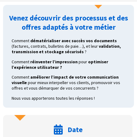
Venez découvrir des processus et des
offres adaptés à votre métier
Comment
d
é
mat
é
rialiser avec succ
è
s vos documents
(factures, contrats, bulletins de paie…), et leur
validation,
transmission et stockage s
é
curis
é
s
?
Comment
r
é
inventer l
’
impression
pour
optimiser
l
’
exp
é
rience utilisateur ?
Comment
am
é
liorer l
’
impact de votre communication
visuelle
pour mieux interpeller vos clients, promouvoir vos
offres et vous démarquer de vos concurrents ?
Nous vous apporterons toutes les réponses !
Date