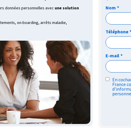
Nom
*
leurs données personnelles avec
une solution
utements, on-boarding, arrêts maladie,
Téléphone
E-mail
*
RGPD
En cochan
France co
*
d’informa
personne