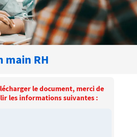
en main RH
lécharger le document, merci de
ir les informations suivantes :