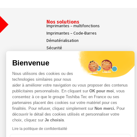
Nos solutions
Imprimantes – multifonctions
Imprimantes – Code-Barres
Dématérialisation
Sécurité
Affichage dynamique
Bienvenue
Nos Services
Services Parc d’Impression
Nous utilisons des cookies ou des
Services Professionnels
technologies similaires pour nous
Demande d'assistance
aider à améliorer votre navigation ou vous proposer des contenus
Contact
publicitaires personnalisés. En cliquant sur
OK pour moi
, vous
consentez à ce que le groupe Toshiba Tec en France ou ses
Espace Client
partenaires placent des cookies sur votre matériel pour ces
finalités. Pour refuser, cliquez simplement sur
Non merci.
Pour
découvrir le détail des cookies utilisés et personnaliser votre
choix, cliquez sur
Je choisis
.
Lire la politique de confidentialité