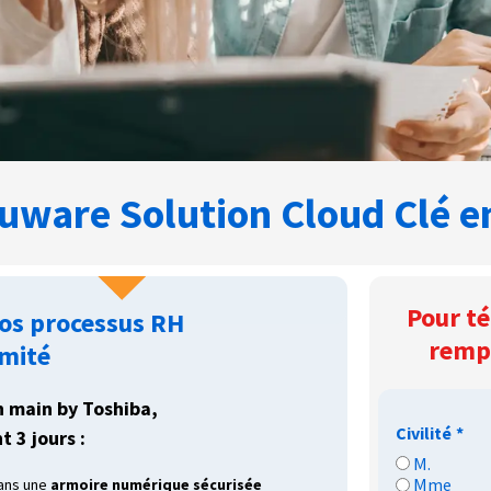
uware Solution Cloud Clé 
Pour té
vos processus RH
rempl
rmité
n main by Toshiba,
Civilité
*
 3 jours :
M.
Mme
ans une
armoire numérique sécurisée