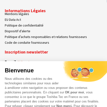
Informations Légales
Mentions légales
EU Data Act
Politique de confidentialité
Dispositif d’alerte
Politique d’achats responsables et relations fournisseurs
Code de conduite fournisseurs
Inscription newsletter
E-mail
Obligatoire
Bienvenue
Nous utilisons des cookies ou des
En cochant cette case, vous acceptez que Toshiba Tec France collecte vos
RGPD
technologies similaires pour nous aider
données personnelles. Pour plus d’informations sur notre politique en matière
à améliorer votre navigation ou vous proposer des contenus
Obligatoire
Obligatoire
de données personnelles,
cliquez ici
.
publicitaires personnalisés. En cliquant sur
OK pour moi
, vous
consentez à ce que le groupe Toshiba Tec en France ou ses
partenaires placent des cookies sur votre matériel pour ces finalités.
Pour refuser, cliquez simplement sur
Non merci.
Pour découvrir le