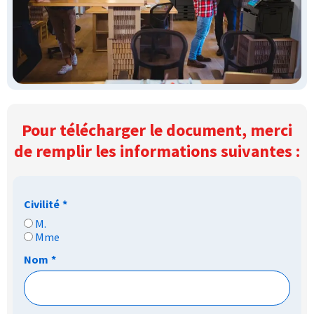
Pour télécharger le document, merci
de remplir les informations suivantes :
Civilité
*
M.
Mme
Nom
*