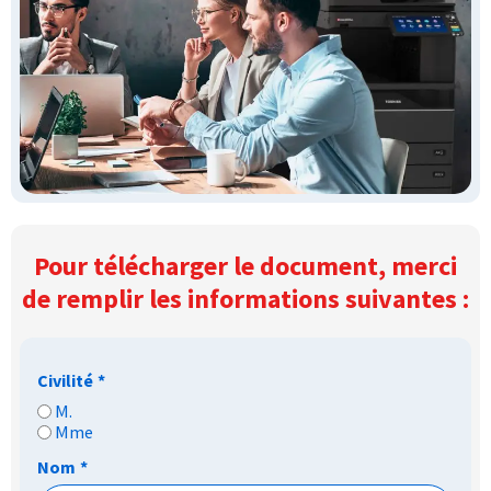
Pour télécharger le document, merci
de remplir les informations suivantes :
Civilité
*
M.
Mme
Nom
*