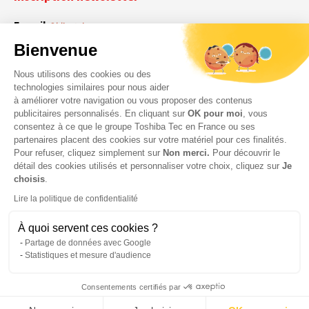
E-mail
Obligatoire
Bienvenue
Nous utilisons des cookies ou des
En cochant cette case, vous acceptez que Toshiba Tec France collecte vos
RGPD
technologies similaires pour nous aider
données personnelles. Pour plus d’informations sur notre politique en matière
à améliorer votre navigation ou vous proposer des contenus
Obligatoire
Obligatoire
de données personnelles,
cliquez ici
.
publicitaires personnalisés. En cliquant sur
OK pour moi
, vous
consentez à ce que le groupe Toshiba Tec en France ou ses
partenaires placent des cookies sur votre matériel pour ces finalités.
Pour refuser, cliquez simplement sur
Non merci.
Pour découvrir le
détail des cookies utilisés et personnaliser votre choix, cliquez sur
Je
choisis
.
Lire la politique de confidentialité
À quoi servent ces cookies ?
Partage de données avec Google
Statistiques et mesure d'audience
© 2026 Toshiba Tec France Imaging Systems – Tous droits
Consentements certifiés par
réservés