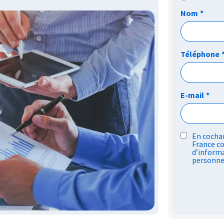
Nom
*
Téléphone
E-mail
*
RGPD
En cochan
France co
*
d’informa
personne