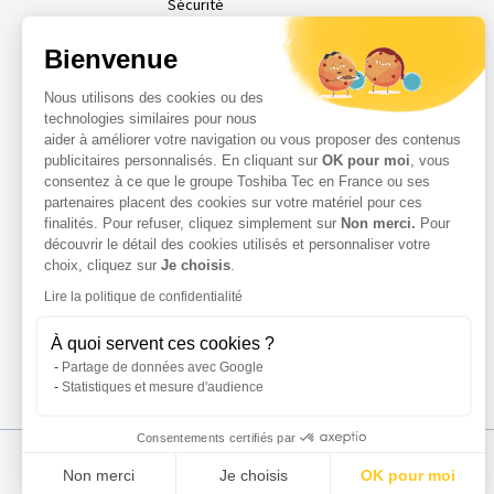
Sécurité
Affichage dynamique
Bienvenue
Nos Services
Services Parc d’Impression
Nous utilisons des cookies ou des
Services Professionnels
technologies similaires pour nous
Demande d'assistance
aider à améliorer votre navigation ou vous proposer des contenus
Contact
publicitaires personnalisés. En cliquant sur
OK pour moi
, vous
consentez à ce que le groupe Toshiba Tec en France ou ses
Espace Client
partenaires placent des cookies sur votre matériel pour ces
finalités. Pour refuser, cliquez simplement sur
Non merci.
Pour
découvrir le détail des cookies utilisés et personnaliser votre
choix, cliquez sur
Je choisis
.
Lire la politique de confidentialité
À quoi servent ces cookies ?
Partage de données avec Google
Statistiques et mesure d'audience
Consentements certifiés par
Non merci
Je choisis
OK pour moi