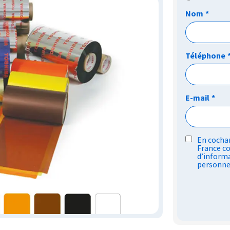
Nom
*
Téléphone
E-mail
*
RGPD
En cochan
France co
*
d’informa
personne