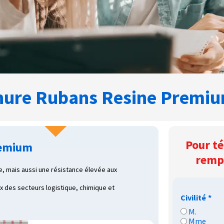
hure Rubans Resine Premi
Pour té
remium
rempl
le, mais aussi une résistance élevée aux
x des secteurs logistique, chimique et
Civilité
*
M.
Mme