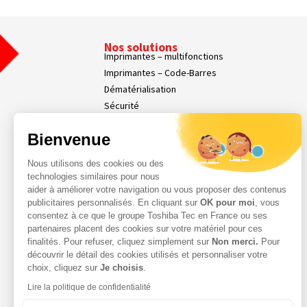
Nos solutions
Imprimantes – multifonctions
Imprimantes – Code-Barres
Dématérialisation
Sécurité
Affichage dynamique
Bienvenue
Nos Services
Services Parc d’Impression
Nous utilisons des cookies ou des
Services Professionnels
technologies similaires pour nous
Demande d'assistance
aider à améliorer votre navigation ou vous proposer des contenus
Contact
publicitaires personnalisés. En cliquant sur
OK pour moi
, vous
consentez à ce que le groupe Toshiba Tec en France ou ses
Espace Client
partenaires placent des cookies sur votre matériel pour ces
finalités. Pour refuser, cliquez simplement sur
Non merci.
Pour
découvrir le détail des cookies utilisés et personnaliser votre
choix, cliquez sur
Je choisis
.
Lire la politique de confidentialité