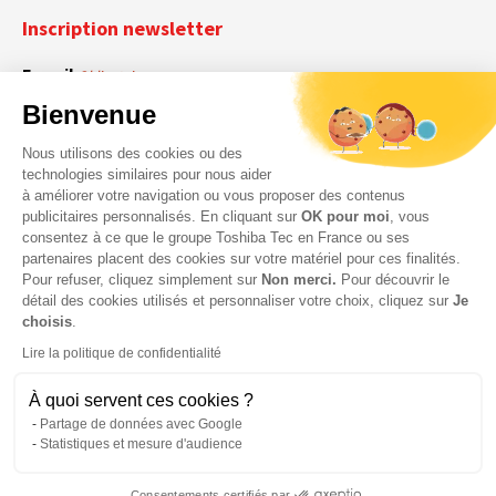
Inscription newsletter
E-mail
Obligatoire
Bienvenue
Nous utilisons des cookies ou des
En cochant cette case, vous acceptez que Toshiba Tec France collecte vos
RGPD
technologies similaires pour nous aider
données personnelles. Pour plus d’informations sur notre politique en matière
à améliorer votre navigation ou vous proposer des contenus
Obligatoire
Obligatoire
de données personnelles,
cliquez ici
.
publicitaires personnalisés. En cliquant sur
OK pour moi
, vous
consentez à ce que le groupe Toshiba Tec en France ou ses
partenaires placent des cookies sur votre matériel pour ces finalités.
Pour refuser, cliquez simplement sur
Non merci.
Pour découvrir le
détail des cookies utilisés et personnaliser votre choix, cliquez sur
Je
choisis
.
Lire la politique de confidentialité
À quoi servent ces cookies ?
Partage de données avec Google
Statistiques et mesure d'audience
© 2026 Toshiba Tec France Imaging Systems – Tous droits
Consentements certifiés par