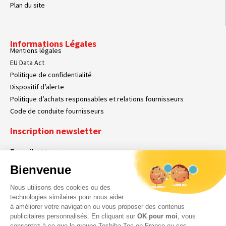
Plan du site
Informations Légales
Mentions légales
EU Data Act
Politique de confidentialité
Dispositif d’alerte
Politique d’achats responsables et relations fournisseurs
Code de conduite fournisseurs
Inscription newsletter
E-mail
Obligatoire
Bienvenue
Nous utilisons des cookies ou des
En cochant cette case, vous acceptez que Toshiba Tec France collecte vos
RGPD
technologies similaires pour nous aider
données personnelles. Pour plus d’informations sur notre politique en matière
à améliorer votre navigation ou vous proposer des contenus
Obligatoire
Obligatoire
de données personnelles,
cliquez ici
.
publicitaires personnalisés. En cliquant sur
OK pour moi
, vous
consentez à ce que le groupe Toshiba Tec en France ou ses