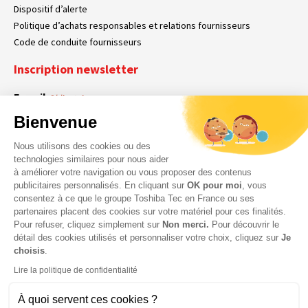
Dispositif d’alerte
Politique d’achats responsables et relations fournisseurs
Code de conduite fournisseurs
Inscription newsletter
E-mail
Obligatoire
Bienvenue
Nous utilisons des cookies ou des
En cochant cette case, vous acceptez que Toshiba Tec France collecte vos
RGPD
technologies similaires pour nous aider
données personnelles. Pour plus d’informations sur notre politique en matière
à améliorer votre navigation ou vous proposer des contenus
Obligatoire
Obligatoire
de données personnelles,
cliquez ici
.
publicitaires personnalisés. En cliquant sur
OK pour moi
, vous
consentez à ce que le groupe Toshiba Tec en France ou ses
partenaires placent des cookies sur votre matériel pour ces finalités.
Pour refuser, cliquez simplement sur
Non merci.
Pour découvrir le
détail des cookies utilisés et personnaliser votre choix, cliquez sur
Je
choisis
.
Lire la politique de confidentialité
À quoi servent ces cookies ?