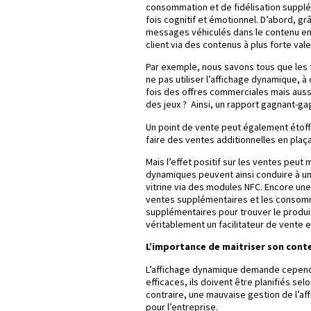
consommation et de fidélisation supplém
fois cognitif et émotionnel. D’abord, grâ
messages véhiculés dans le contenu en 
client via des contenus à plus forte val
Par exemple, nous savons tous que les
ne pas utiliser l’affichage dynamique, à
fois des offres commerciales mais auss
des jeux ? Ainsi, un rapport gagnant-g
Un point de vente peut également étoffe
faire des ventes additionnelles en pla
Mais l’effet positif sur les ventes peu
dynamiques peuvent ainsi conduire à un 
vitrine via des modules NFC. Encore une 
ventes supplémentaires et les consomma
supplémentaires pour trouver le produit 
véritablement un facilitateur de vente e
L’importance de maitriser son con
L’affichage dynamique demande cependa
efficaces, ils doivent être planifiés s
contraire, une mauvaise gestion de l’a
pour l’entreprise.