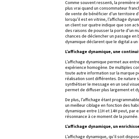
Comme souvent ressenti, la première im
plus vrai quand un consommateur franc
de vente de bénéficier d’un territoire d
lorsqu’il est en vitrine, l’affichage dy
un client sur quatre indique que son acte 
des raisons de pousser la porte d’un m
chances de déclencher un passage en b
dynamique déclarent que le digital a un
L’affichage dynamique, une continui
L’affichage dynamique permet aux entrep
expérience homogène. De multiples cont
toute autre information sur la marque pe
réalisation sont différentes. De nature 
synthétiser le message en un seul visuel
permet de diffuser plus largement et dy
De plus, l’affichage étant programmable,
un meilleur ciblage en fonction des hab
dynamique entre 11H et 14H peut, par e
résonnance à ce moment de la journée.
L’affichage dynamique, un enrichiss
L’affichage dynamique, qu’il soit dispos