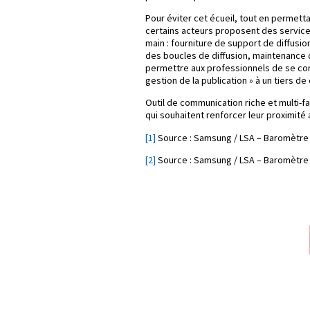
Pour éviter cet écueil, tout en permett
certains acteurs proposent des servic
main : fourniture de support de diffus
des boucles de diffusion, maintenance 
permettre aux professionnels de se conc
gestion de la publication » à un tiers de
Outil de communication riche et multi-
qui souhaitent renforcer leur proximité 
[1]
Source : Samsung / LSA – Baromètre 
[2]
Source : Samsung / LSA – Baromètre 