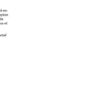
lé-en-
eption
 de
nus et
etail