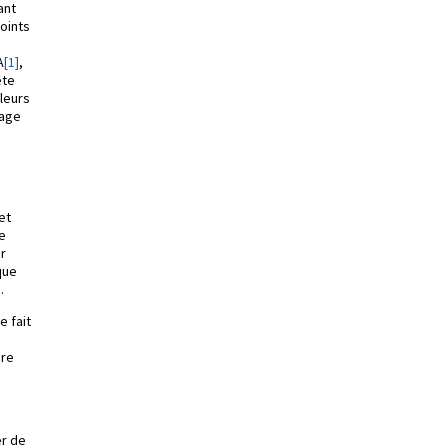
ant
oints
A
[1]
,
̂te
leurs
hage
et
de
ur
que
.
e fait
ure
er de