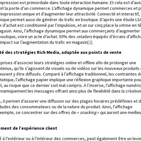
pression est primordiale dans toute interaction humaine. Et cela est d’aut
hit la porte d’un commerce. L’affichage dynamique permet commerces et p
’expression unique et d’augmenter leur attractivité. Connecté et interactif,
namique permet aussi de générer du trafic en boutique. D’après une étude LS
d’achat est conditionné par l’impulsion, et un sur cinq place la vitrine en te
agasin. Ainsi, l’affichage dynamique permet aux commerçants d’augmenter 
outique, voire un acte d’achat. 50% des
retailers
équipés d’écrans d’affic
 impact sur l’augmentation du trafic en magasin
[2]
.
té des stratégies Rich Media, adaptée aux points de vente
rises d’associer leurs stratégies online et offline afin de prolonger une
enus, qu’ils s’agissent de visuels ou de vidéos sur les nouveaux produits 
uvent y être diffusés. Comparé à l’affichage traditionnel, les contraintes 
statique, l’affichage papier implique une réflexion graphique importante po
, au risque que ce dernier soit mal compris. A l’inverse, l’affichage numéri
namiquement les messages offrant ainsi plus de flexibilité dans la création
 il permet d’assurer une diffusion sur des plages horaires prédéfinies et d
itudes des consommateurs ou de la nature du produit. Ainsi, l’affichage
xemple, se concentrer sur des offres de «
snacking
» qui auront une meille
ement de l’expérience client
é à l’extérieur ou à l’intérieur des commerces, peut également être un levi