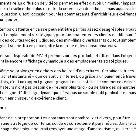
entaire. La diffusion de vidéos permet en effet d’avoir un meilleur impact 
ce à la sollicitation plus directe du cerveau via des stimuli, mais aussi via l
question. C’est l’occasion pour les commerçants d’enrichir leur expérienc
eur ajoutée.
 temps d’attente en caisse peuvent être parfois assez désagréables. Pour
 cet emplacement stratégique, pour faire patienter les clients en diffusant à
i des courtes vidéos ludiques, des mini-films divertissants ou tout simple
agnant se mettra en place entre la marque et les consommateurs.
r son dispositif de PLV et promouvoir ses produits et offres dans l’objecti
çant là-encore l’affichage dynamique à des emplacements stratégiques.
t même se prolonger en dehors des heures d’ouvertures. Certaines vitrines
achat instantané – que ce soit via internet, ou grâce à un paiement à traver
fois, c’est un rapport gagnant-gagnant qui s’installe : le commerce réalise
teurs n’ont pas besoin de « revenir plus tard » ou de faire des démarche
en ligne. L’affichage dynamique n’est pas un simple outil publicitaire, mais
t un enrichisseur d’expérience client.
tenu
nt de la préparation. Les contenus sont nombreux et divers, pour être
elon une stratégie de contenus solide et correctement paramétrés. Dans le c
ffichage dynamique pourrait renvoyer une image d’amateurisme, qui sera n