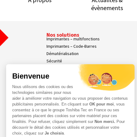
évènements
Nos solutions
Imprimantes – multifonctions
Imprimantes – Code-Barres
Dématérialisation
Sécurité
Affichage dynamique
Bienvenue
Nos Services
Services Parc d’Impression
Nous utilisons des cookies ou des
Services Professionnels
technologies similaires pour nous
Demande d'assistance
aider à améliorer votre navigation ou vous proposer des contenus
Contact
publicitaires personnalisés. En cliquant sur
OK pour moi
, vous
consentez à ce que le groupe Toshiba Tec en France ou ses
Espace Client
partenaires placent des cookies sur votre matériel pour ces
finalités. Pour refuser, cliquez simplement sur
Non merci.
Pour
découvrir le détail des cookies utilisés et personnaliser votre
choix, cliquez sur
Je choisis
.