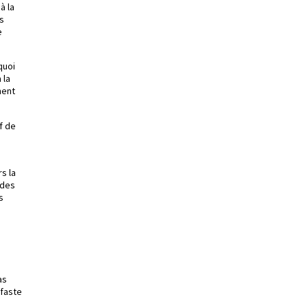
à la
es
e
quoi
 la
ment
f de
s la
 des
s
as
éfaste