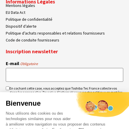
Informations Légales
Mentions légales
EU Data Act
Politique de confidentialité
Dispositif d’alerte
Politique d’achats responsables et relations fournisseurs
Code de conduite fournisseurs
Inscription newsletter
E-mail
Obligatoire
En cochant cette case, vous acceptez que Toshiba Tec France collecte vos
RGPD
données personnelles. Pour plus d’informations sur notre politique en matière
Obligatoire
Obligatoire
de données personnelles,
cliquez ici
.
Bienvenue
Nous utilisons des cookies ou des
technologies similaires pour nous aider
à améliorer votre navigation ou vous proposer des contenus