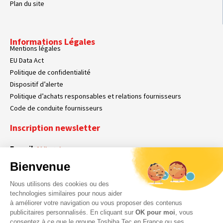
Plan du site
Informations Légales
Mentions légales
EU Data Act
Politique de confidentialité
Dispositif d’alerte
Politique d’achats responsables et relations fournisseurs
Code de conduite fournisseurs
Inscription newsletter
E-mail
Obligatoire
Bienvenue
Nous utilisons des cookies ou des
En cochant cette case, vous acceptez que Toshiba Tec France collecte vos
RGPD
technologies similaires pour nous aider
données personnelles. Pour plus d’informations sur notre politique en matière
à améliorer votre navigation ou vous proposer des contenus
Obligatoire
Obligatoire
de données personnelles,
cliquez ici
.
publicitaires personnalisés. En cliquant sur
OK pour moi
, vous
consentez à ce que le groupe Toshiba Tec en France ou ses