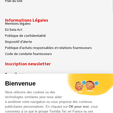
Plan du site
Informations Légales
Mentions légales
EU Data Act
Politique de confidentialité
Dispositif d’alerte
Politique d’achats responsables et relations fournisseurs
Code de conduite fournisseurs
Inscription newsletter
E-mail
Obligatoire
Bienvenue
Nous utilisons des cookies ou des
En cochant cette case, vous acceptez que Toshiba Tec France collecte vos
RGPD
technologies similaires pour nous aider
données personnelles. Pour plus d’informations sur notre politique en matière
à améliorer votre navigation ou vous proposer des contenus
Obligatoire
Obligatoire
de données personnelles,
cliquez ici
.
publicitaires personnalisés. En cliquant sur
OK pour moi
, vous
consentez à ce que le groupe Toshiba Tec en France ou ses