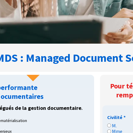
MDS : Managed Document S
Pour té
 performante
rempl
 documentaires
égués de la gestion documentaire
.
Civilité
*
matérialisation
M.
Mme
 enjeux