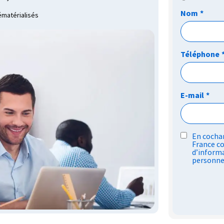
Nom
*
ématérialisés
Téléphone
E-mail
*
RGPD
En cochan
France co
*
d’informa
personne