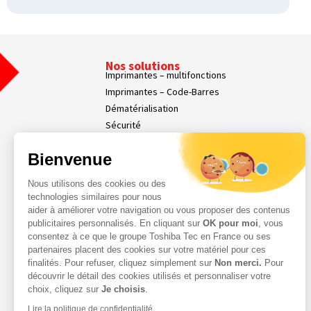
Nos solutions
Imprimantes – multifonctions
Imprimantes – Code-Barres
Dématérialisation
Sécurité
Affichage dynamique
Bienvenue
Nos Services
Services Parc d’Impression
Nous utilisons des cookies ou des
Services Professionnels
technologies similaires pour nous
Demande d'assistance
aider à améliorer votre navigation ou vous proposer des contenus
Contact
publicitaires personnalisés. En cliquant sur
OK pour moi
, vous
consentez à ce que le groupe Toshiba Tec en France ou ses
Espace Client
partenaires placent des cookies sur votre matériel pour ces
finalités. Pour refuser, cliquez simplement sur
Non merci.
Pour
découvrir le détail des cookies utilisés et personnaliser votre
choix, cliquez sur
Je choisis
.
Lire la politique de confidentialité