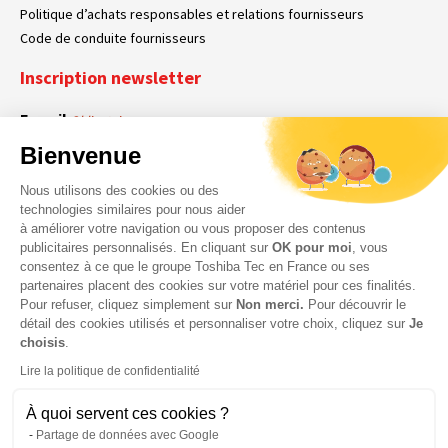
Politique d’achats responsables et relations fournisseurs
Code de conduite fournisseurs
Inscription newsletter
E-mail
Obligatoire
Bienvenue
Nous utilisons des cookies ou des
En cochant cette case, vous acceptez que Toshiba Tec France collecte vos
RGPD
technologies similaires pour nous aider
données personnelles. Pour plus d’informations sur notre politique en matière
à améliorer votre navigation ou vous proposer des contenus
Obligatoire
Obligatoire
de données personnelles,
cliquez ici
.
publicitaires personnalisés. En cliquant sur
OK pour moi
, vous
consentez à ce que le groupe Toshiba Tec en France ou ses
partenaires placent des cookies sur votre matériel pour ces finalités.
Pour refuser, cliquez simplement sur
Non merci.
Pour découvrir le
détail des cookies utilisés et personnaliser votre choix, cliquez sur
Je
choisis
.
Lire la politique de confidentialité
À quoi servent ces cookies ?
Partage de données avec Google