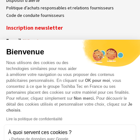
Dispositif d’alerte
Politique d’achats responsables et relations fournisseurs
Code de conduite fournisseurs
Inscription newsletter
E-mail
Obligatoire
Bienvenue
Nous utilisons des cookies ou des
En cochant cette case, vous acceptez que Toshiba Tec France collecte vos
RGPD
technologies similaires pour nous aider
données personnelles. Pour plus d’informations sur notre politique en matière
à améliorer votre navigation ou vous proposer des contenus
Obligatoire
Obligatoire
de données personnelles,
cliquez ici
.
publicitaires personnalisés. En cliquant sur
OK pour moi
, vous
consentez à ce que le groupe Toshiba Tec en France ou ses
partenaires placent des cookies sur votre matériel pour ces finalités.
Pour refuser, cliquez simplement sur
Non merci.
Pour découvrir le
détail des cookies utilisés et personnaliser votre choix, cliquez sur
Je
choisis
.
Lire la politique de confidentialité
À quoi servent ces cookies ?
Partage de données avec Google