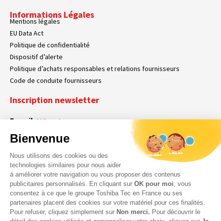
Informations Légales
Mentions légales
EU Data Act
Politique de confidentialité
Dispositif d’alerte
Politique d’achats responsables et relations fournisseurs
Code de conduite fournisseurs
Inscription newsletter
E-mail
Obligatoire
Bienvenue
Nous utilisons des cookies ou des
En cochant cette case, vous acceptez que Toshiba Tec France collecte vos
RGPD
technologies similaires pour nous aider
données personnelles. Pour plus d’informations sur notre politique en matière
à améliorer votre navigation ou vous proposer des contenus
Obligatoire
Obligatoire
de données personnelles,
cliquez ici
.
publicitaires personnalisés. En cliquant sur
OK pour moi
, vous
consentez à ce que le groupe Toshiba Tec en France ou ses
partenaires placent des cookies sur votre matériel pour ces finalités.
Pour refuser, cliquez simplement sur
Non merci.
Pour découvrir le