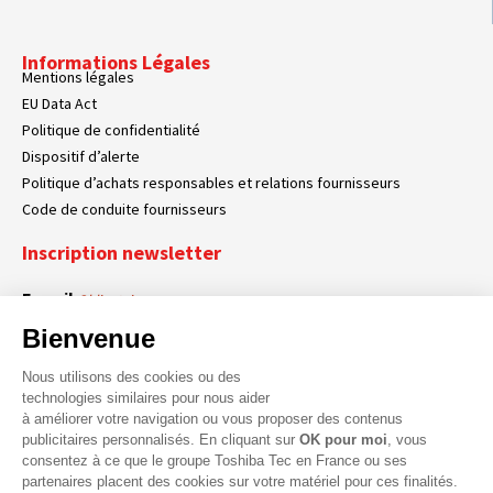
Informations Légales
Mentions légales
EU Data Act
Politique de confidentialité
Dispositif d’alerte
Politique d’achats responsables et relations fournisseurs
Code de conduite fournisseurs
Inscription newsletter
E-mail
Obligatoire
Bienvenue
Nous utilisons des cookies ou des
En cochant cette case, vous acceptez que Toshiba Tec France collecte vos
RGPD
technologies similaires pour nous aider
données personnelles. Pour plus d’informations sur notre politique en matière
à améliorer votre navigation ou vous proposer des contenus
Obligatoire
Obligatoire
de données personnelles,
cliquez ici
.
publicitaires personnalisés. En cliquant sur
OK pour moi
, vous
consentez à ce que le groupe Toshiba Tec en France ou ses
partenaires placent des cookies sur votre matériel pour ces finalités.