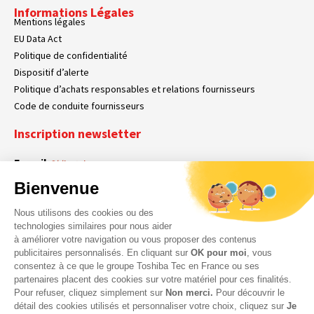
Informations Légales
Mentions légales
EU Data Act
Politique de confidentialité
Dispositif d’alerte
Politique d’achats responsables et relations fournisseurs
Code de conduite fournisseurs
Inscription newsletter
E-mail
Obligatoire
Bienvenue
Nous utilisons des cookies ou des
En cochant cette case, vous acceptez que Toshiba Tec France collecte vos
RGPD
technologies similaires pour nous aider
données personnelles. Pour plus d’informations sur notre politique en matière
à améliorer votre navigation ou vous proposer des contenus
Obligatoire
Obligatoire
de données personnelles,
cliquez ici
.
publicitaires personnalisés. En cliquant sur
OK pour moi
, vous
consentez à ce que le groupe Toshiba Tec en France ou ses
partenaires placent des cookies sur votre matériel pour ces finalités.
Pour refuser, cliquez simplement sur
Non merci.
Pour découvrir le
détail des cookies utilisés et personnaliser votre choix, cliquez sur
Je