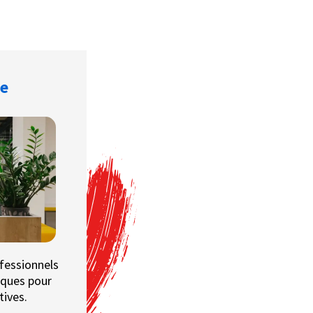
ge
fessionnels
iques pour
tives.