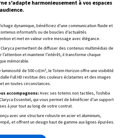
rne s’adapte harmonieusement à vos espaces
 audience.
ffichage dynamique, bénéficiez d’une communication fluide et
 contenus informatifs ou de boucles d’actualités
tention et met en valeur votre message avec élégance.
 Claryca permettent de diffuser des contenus multimédias de
l’attention et maintenir l’intérêt, il transforme chaque
ique mémorable.
luminosité de 500 cd/m², le Totem Horizon offre une visibilité
dalle Full HD restitue des couleurs éclatantes et des images
 net en toutes circonstances.
 vous accompagnons:
Avec ses totems non tactiles, Toshiba
aryca Essentiel, qui vous permet de bénéficier d’un support
es à jour tout au long de votre contrat.
nçu avec une structure robuste en acier et aluminium,
mpé, et offrent un design haut de gamme aux lignes épurées.