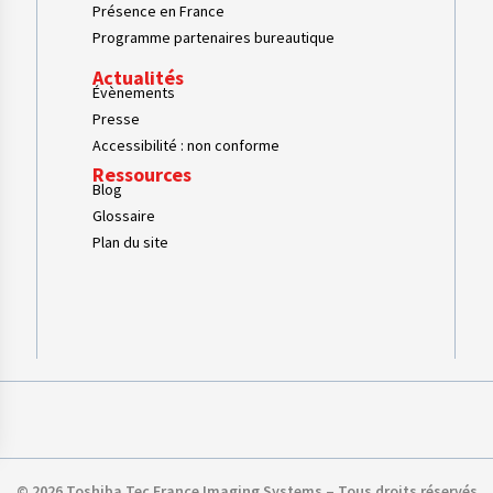
Présence en France
Programme partenaires bureautique
Actualités
Évènements
Presse
Accessibilité : non conforme
Ressources
Blog
Glossaire
Plan du site
s Options
© 2026 Toshiba Tec France Imaging Systems – Tous droits réservés