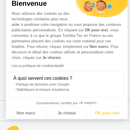
Bienvenue
Nos Services
Services Parc d’Impression
Nous utilisons des cookies ou des
Services Professionnels
technologies similaires pour nous
Demande d'assistance
aider à améliorer votre navigation ou vous proposer des contenus
Contact
publicitaires personnalisés. En cliquant sur
OK pour moi
, vous
consentez à ce que le groupe Toshiba Tec en France ou ses
Espace Client
partenaires placent des cookies sur votre matériel pour ces
finalités. Pour refuser, cliquez simplement sur
Non merci.
Pour
découvrir le détail des cookies utilisés et personnaliser votre
choix, cliquez sur
Je choisis
.
Lire la politique de confidentialité
À quoi servent ces cookies ?
Partage de données avec Google
Statistiques et mesure d'audience
Consentements certifiés par
Non merci
Je choisis
OK pour moi
Plateforme de Gestion du Consentement : Personnalisez vo
Axeptio consent