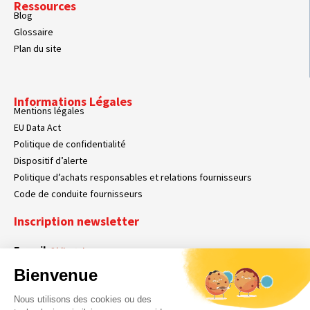
Ressources
Blog
Glossaire
Plan du site
Informations Légales
Mentions légales
EU Data Act
Politique de confidentialité
Dispositif d’alerte
Politique d’achats responsables et relations fournisseurs
Code de conduite fournisseurs
Inscription newsletter
E-mail
Obligatoire
Bienvenue
Nous utilisons des cookies ou des
En cochant cette case, vous acceptez que Toshiba Tec France collecte vos