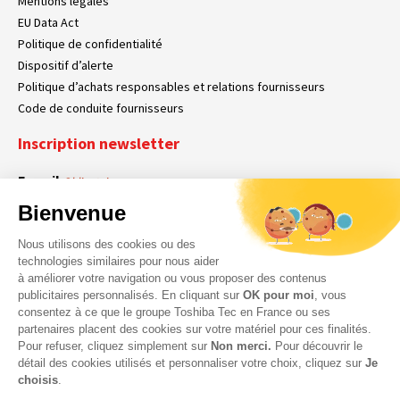
Mentions légales
EU Data Act
Politique de confidentialité
Dispositif d’alerte
Politique d’achats responsables et relations fournisseurs
Code de conduite fournisseurs
Inscription newsletter
E-mail
Obligatoire
Bienvenue
Nous utilisons des cookies ou des
En cochant cette case, vous acceptez que Toshiba Tec France collecte vos
RGPD
technologies similaires pour nous aider
données personnelles. Pour plus d’informations sur notre politique en matière
à améliorer votre navigation ou vous proposer des contenus
Obligatoire
Obligatoire
de données personnelles,
cliquez ici
.
publicitaires personnalisés. En cliquant sur
OK pour moi
, vous
consentez à ce que le groupe Toshiba Tec en France ou ses
partenaires placent des cookies sur votre matériel pour ces finalités.
Pour refuser, cliquez simplement sur
Non merci.
Pour découvrir le
détail des cookies utilisés et personnaliser votre choix, cliquez sur
Je
choisis
.