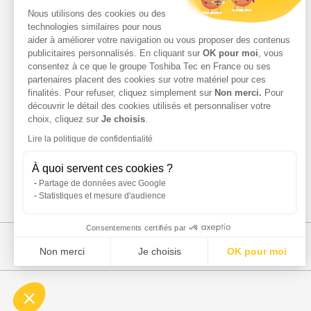
Services Parc d’Impression
Nous utilisons des cookies ou des
Services Professionnels
technologies similaires pour nous
Demande d'assistance
aider à améliorer votre navigation ou vous proposer des contenus
Contact
publicitaires personnalisés. En cliquant sur
OK pour moi
, vous
consentez à ce que le groupe Toshiba Tec en France ou ses
Espace Client
partenaires placent des cookies sur votre matériel pour ces
finalités. Pour refuser, cliquez simplement sur
Non merci.
Pour
découvrir le détail des cookies utilisés et personnaliser votre
choix, cliquez sur
Je choisis
.
Lire la politique de confidentialité
À quoi servent ces cookies ?
Partage de données avec Google
Statistiques et mesure d'audience
Consentements certifiés par
Non merci
Je choisis
OK pour moi
Plateforme de Gestion du Consentement : Personnalisez vo
Axeptio consent
Notre plateforme vous permet d'adapter et de gérer vos param