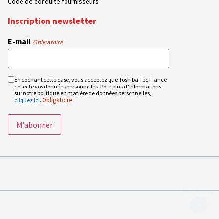
Code de conduite fournisseurs
Inscription newsletter
E-mail
Obligatoire
En cochant cette case, vous acceptez que Toshiba Tec France
RGPD
collecte vos données personnelles. Pour plus d’informations
Obligatoire
sur notre politique en matière de données personnelles,
Obligatoire
cliquez ici
.
s réglementations. Personnalisez vos préférences pour contrôler