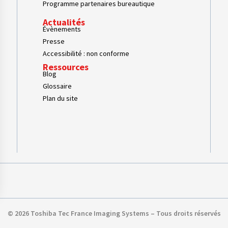
Programme partenaires bureautique
Actualités
Évènements
Presse
Accessibilité : non conforme
Ressources
Blog
Glossaire
Plan du site
s Options
© 2026 Toshiba Tec France Imaging Systems – Tous droits réservés
ètres de confidentialité, en garantissant la conformité avec le