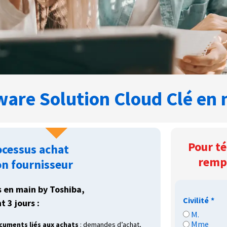
are Solution Cloud Clé en 
Pour té
ocessus achat
rempl
on fournisseur
s en main by Toshiba,
Civilité
*
 3 jours :
M.
Mme
ocuments liés aux achats
: demandes d’achat,