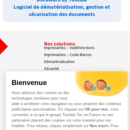
Logiciel de dématérialisation, gestion et
sécurisation des documents
Nos solutions
Imprimantes – multifonctions
Imprimantes – Code-Barres
Dématérialisation
Sécurité
Affichage dynamique
Bienvenue
Nos Services
Services Parc d’Impression
Nous utilisons des cookies ou des
Services Professionnels
technologies similaires pour nous
Demande d'assistance
aider à améliorer votre navigation ou vous proposer des contenus
Contact
publicitaires personnalisés. En cliquant sur
OK pour moi
, vous
consentez à ce que le groupe Toshiba Tec en France ou ses
Espace Client
partenaires placent des cookies sur votre matériel pour ces
finalités. Pour refuser, cliquez simplement sur
Non merci.
Pour