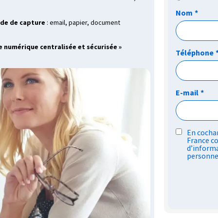
Nom
*
ode de capture
: email, papier, document
 numérique centralisée et sécurisée »
Téléphone
E-mail
*
RGPD
En cochan
France co
*
d’informa
personne