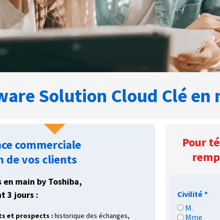
are Solution Cloud Clé en 
Pour té
nce commerciale
rempl
n de vos clients
s en main by Toshiba,
Civilité
*
 3 jours :
M.
ts et prospects :
historique des échanges,
Mme