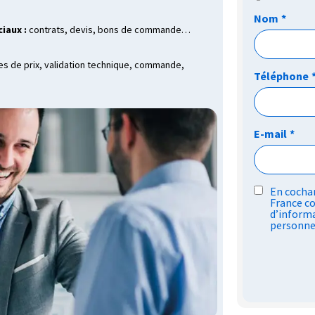
Nom
*
iaux :
contrats, devis, bons de commande…
 de prix, validation technique, commande,
Téléphone
E-mail
*
RGPD
En cochan
France co
*
d’informa
personne