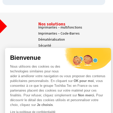
Nos solutions
Imprimantes – multifonctions
Imprimantes – Code-Barres
Dématérialisation
Sécurité
Affichage dynamique
Bienvenue
Nos Services
Services Parc d’Impression
Nous utilisons des cookies ou des
Services Professionnels
technologies similaires pour nous
Demande d'assistance
aider à améliorer votre navigation ou vous proposer des contenus
Contact
publicitaires personnalisés. En cliquant sur
OK pour moi
, vous
consentez à ce que le groupe Toshiba Tec en France ou ses
Espace Client
partenaires placent des cookies sur votre matériel pour ces
finalités. Pour refuser, cliquez simplement sur
Non merci.
Pour
découvrir le détail des cookies utilisés et personnaliser votre
choix, cliquez sur
Je choisis
.
Lire la politique de confidentialité