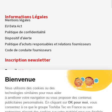
Informations Légales
Mentions légales
EU Data Act
Politique de confidentialité
Dispositif d’alerte
Politique d’achats responsables et relations fournisseurs
Code de conduite fournisseurs
Inscription newsletter
E-mail
Obligatoire
Bienvenue
Nous utilisons des cookies ou des
En cochant cette case, vous acceptez que Toshiba Tec France collecte vos
RGPD
technologies similaires pour nous aider
données personnelles. Pour plus d’informations sur notre politique en matière
à améliorer votre navigation ou vous proposer des contenus
Obligatoire
Obligatoire
de données personnelles,
cliquez ici
.
publicitaires personnalisés. En cliquant sur
OK pour moi
, vous
consentez à ce que le groupe Toshiba Tec en France ou ses
partenaires placent des cookies sur votre matériel pour ces finalités.