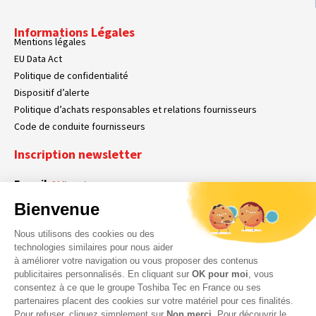
Informations Légales
Mentions légales
EU Data Act
Politique de confidentialité
Dispositif d’alerte
Politique d’achats responsables et relations fournisseurs
Code de conduite fournisseurs
Inscription newsletter
E-mail
Obligatoire
Bienvenue
Nous utilisons des cookies ou des
En cochant cette case, vous acceptez que Toshiba Tec France collecte vos
RGPD
technologies similaires pour nous aider
données personnelles. Pour plus d’informations sur notre politique en matière
à améliorer votre navigation ou vous proposer des contenus
Obligatoire
Obligatoire
de données personnelles,
cliquez ici
.
publicitaires personnalisés. En cliquant sur
OK pour moi
, vous
consentez à ce que le groupe Toshiba Tec en France ou ses
partenaires placent des cookies sur votre matériel pour ces finalités.
Pour refuser, cliquez simplement sur
Non merci.
Pour découvrir le