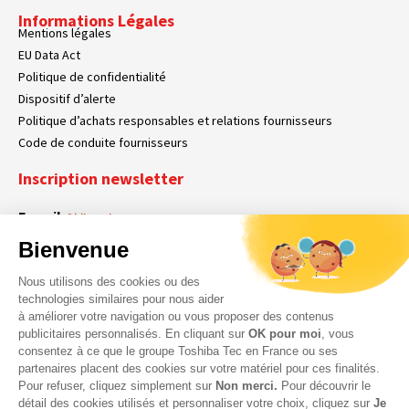
Informations Légales
Mentions légales
EU Data Act
Politique de confidentialité
Dispositif d’alerte
Politique d’achats responsables et relations fournisseurs
Code de conduite fournisseurs
Inscription newsletter
E-mail
Obligatoire
Bienvenue
Nous utilisons des cookies ou des
En cochant cette case, vous acceptez que Toshiba Tec France collecte vos
RGPD
technologies similaires pour nous aider
données personnelles. Pour plus d’informations sur notre politique en matière
à améliorer votre navigation ou vous proposer des contenus
Obligatoire
Obligatoire
de données personnelles,
cliquez ici
.
publicitaires personnalisés. En cliquant sur
OK pour moi
, vous
consentez à ce que le groupe Toshiba Tec en France ou ses
partenaires placent des cookies sur votre matériel pour ces finalités.
Pour refuser, cliquez simplement sur
Non merci.
Pour découvrir le
détail des cookies utilisés et personnaliser votre choix, cliquez sur
Je