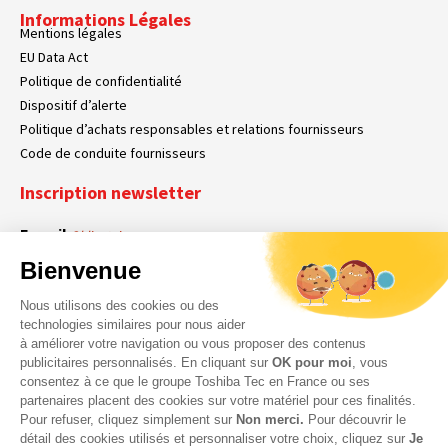
Informations Légales
Mentions légales
EU Data Act
Politique de confidentialité
Dispositif d’alerte
Politique d’achats responsables et relations fournisseurs
Code de conduite fournisseurs
Inscription newsletter
E-mail
Obligatoire
Bienvenue
Nous utilisons des cookies ou des
En cochant cette case, vous acceptez que Toshiba Tec France collecte vos
RGPD
technologies similaires pour nous aider
données personnelles. Pour plus d’informations sur notre politique en matière
à améliorer votre navigation ou vous proposer des contenus
Obligatoire
Obligatoire
de données personnelles,
cliquez ici
.
publicitaires personnalisés. En cliquant sur
OK pour moi
, vous
consentez à ce que le groupe Toshiba Tec en France ou ses
partenaires placent des cookies sur votre matériel pour ces finalités.
Pour refuser, cliquez simplement sur
Non merci.
Pour découvrir le
détail des cookies utilisés et personnaliser votre choix, cliquez sur
Je