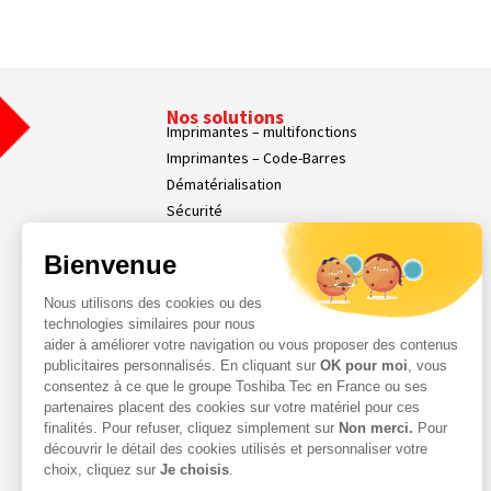
Nos solutions
Imprimantes – multifonctions
Imprimantes – Code-Barres
Dématérialisation
Sécurité
Affichage dynamique
Bienvenue
Nos Services
Services Parc d’Impression
Nous utilisons des cookies ou des
Services Professionnels
technologies similaires pour nous
Demande d'assistance
aider à améliorer votre navigation ou vous proposer des contenus
Contact
publicitaires personnalisés. En cliquant sur
OK pour moi
, vous
consentez à ce que le groupe Toshiba Tec en France ou ses
Espace Client
partenaires placent des cookies sur votre matériel pour ces
finalités. Pour refuser, cliquez simplement sur
Non merci.
Pour
découvrir le détail des cookies utilisés et personnaliser votre
choix, cliquez sur
Je choisis
.