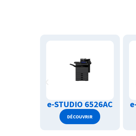
 6527AC
e-STUDIO 6526AC
e
VRIR
DÉCOUVRIR