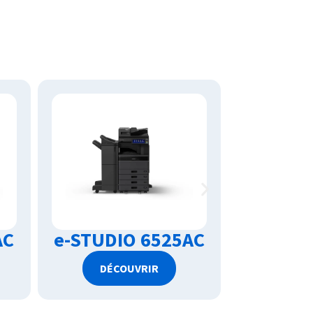
AC
e-STUDIO 6525AC
e-STUD
DÉCOUVRIR
DÉC