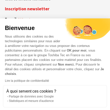
Inscription newsletter
E-mail
Obligatoire
Bienvenue
Nous utilisons des cookies ou des
En cochant cette case, vous acceptez que Toshiba Tec France collecte vos
RGPD
technologies similaires pour nous aider
données personnelles. Pour plus d’informations sur notre politique en matière
à améliorer votre navigation ou vous proposer des contenus
Obligatoire
Obligatoire
de données personnelles,
cliquez ici
.
publicitaires personnalisés. En cliquant sur
OK pour moi
, vous
consentez à ce que le groupe Toshiba Tec en France ou ses
partenaires placent des cookies sur votre matériel pour ces finalités.
Pour refuser, cliquez simplement sur
Non merci.
Pour découvrir le
détail des cookies utilisés et personnaliser votre choix, cliquez sur
Je
choisis
.
Lire la politique de confidentialité
À quoi servent ces cookies ?
Partage de données avec Google
Statistiques et mesure d'audience