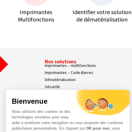
Imprimantes
Identifier votre solution
Multifonctions
de dématérialisation
Nos solutions
Imprimantes – multifonctions
Imprimantes – Code-Barres
Dématérialisation
Sécurité
Affichage dynamique
Bienvenue
Nos Services
Services Parc d’Impression
Nous utilisons des cookies ou des
Services Professionnels
technologies similaires pour nous
Demande d'assistance
aider à améliorer votre navigation ou vous proposer des contenus
Contact
publicitaires personnalisés. En cliquant sur
OK pour moi
, vous