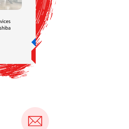
vices
shiba