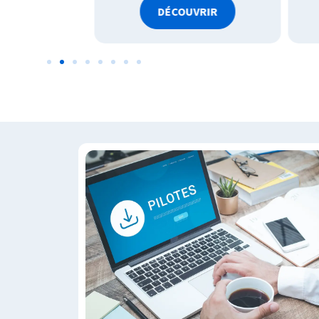
VRIR
DÉCOUVRIR