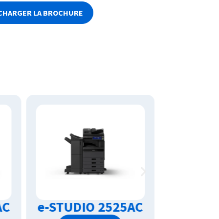
CHARGER LA BROCHURE
AC
e-STUDIO 2521AC
e-STUD