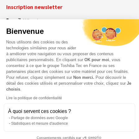
Inscription newsletter
E-mail
Obligatoire
Bienvenue
Nous utilisons des cookies ou des
En cochant cette case, vous acceptez que Toshiba Tec France collecte vos
RGPD
technologies similaires pour nous aider
données personnelles. Pour plus d’informations sur notre politique en matière
à améliorer votre navigation ou vous proposer des contenus
Obligatoire
Obligatoire
de données personnelles,
cliquez ici
.
publicitaires personnalisés. En cliquant sur
OK pour moi
, vous
consentez à ce que le groupe Toshiba Tec en France ou ses
partenaires placent des cookies sur votre matériel pour ces finalités.
Pour refuser, cliquez simplement sur
Non merci.
Pour découvrir le
détail des cookies utilisés et personnaliser votre choix, cliquez sur
Je
choisis
.
Lire la politique de confidentialité
À quoi servent ces cookies ?
Partage de données avec Google
Statistiques et mesure d'audience
© 2026 Toshiba Tec France Imaging Systems – Tous droits
Consentements certifiés par