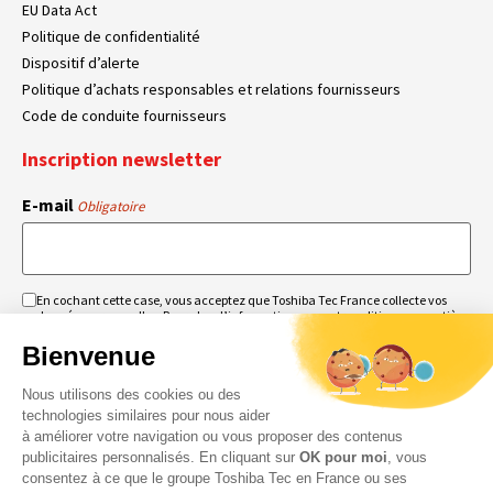
EU Data Act
Politique de confidentialité
Dispositif d’alerte
Politique d’achats responsables et relations fournisseurs
Code de conduite fournisseurs
Inscription newsletter
E-mail
Obligatoire
En cochant cette case, vous acceptez que Toshiba Tec France collecte vos
RGPD
données personnelles. Pour plus d’informations sur notre politique en matière
Obligatoire
Obligatoire
de données personnelles,
cliquez ici
.
Bienvenue
Nous utilisons des cookies ou des
technologies similaires pour nous aider
à améliorer votre navigation ou vous proposer des contenus
publicitaires personnalisés. En cliquant sur
OK pour moi
, vous
consentez à ce que le groupe Toshiba Tec en France ou ses