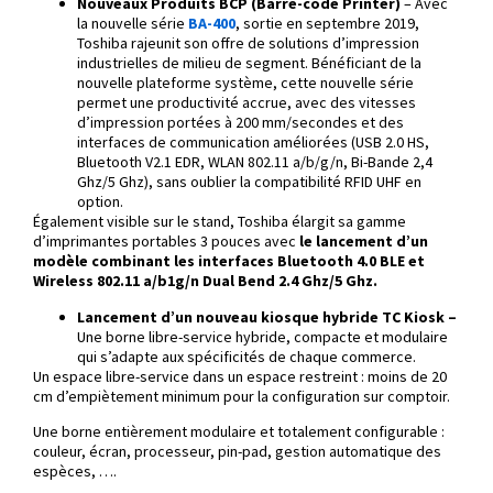
Nouveaux Produits BCP (Barre-code Printer)
– Avec
la nouvelle série
BA-400
, sortie en septembre 2019,
Toshiba rajeunit son offre de solutions d’impression
industrielles de milieu de segment. Bénéficiant de la
nouvelle plateforme système, cette nouvelle série
permet une productivité accrue, avec des vitesses
d’impression portées à 200 mm/secondes et des
interfaces de communication améliorées (USB 2.0 HS,
Bluetooth V2.1 EDR, WLAN 802.11 a/b/g/n, Bi-Bande 2,4
Ghz/5 Ghz), sans oublier la compatibilité RFID UHF en
option.
Également visible sur le stand, Toshiba élargit sa gamme
d’imprimantes portables 3 pouces avec
le lancement d’un
modèle combinant les interfaces Bluetooth 4.0 BLE et
Wireless 802.11 a/b1g/n Dual Bend 2.4 Ghz/5 Ghz.
Lancement d’un nouveau kiosque hybride TC Kiosk –
Une borne libre-service hybride, compacte et modulaire
qui s’adapte aux spécificités de chaque commerce.
Un espace libre-service dans un espace restreint : moins de 20
cm d’empiètement minimum pour la configuration sur comptoir.
Une borne entièrement modulaire et totalement configurable :
couleur, écran, processeur, pin-pad, gestion automatique des
espèces, ….