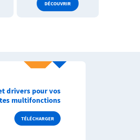
DÉCOUVRIR
DÉC
et drivers pour vos
es multifonctions
TÉLÉCHARGER