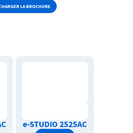
CHARGER LA BROCHURE
AC
e-STUDIO 2525AC
e-STUD