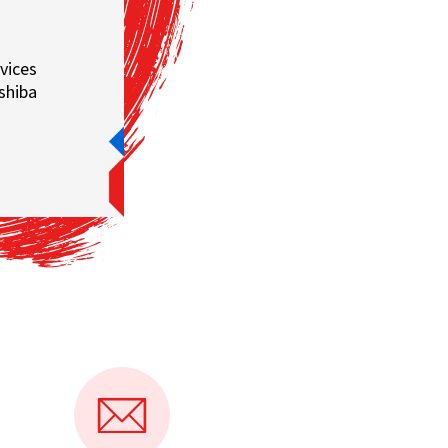
vices
shiba