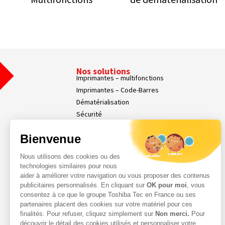
Nos solutions
Imprimantes – multifonctions
Imprimantes – Code-Barres
Dématérialisation
Sécurité
Affichage dynamique
Bienvenue
Nos Services
Services Parc d’Impression
Nous utilisons des cookies ou des
Services Professionnels
technologies similaires pour nous
Demande d'assistance
aider à améliorer votre navigation ou vous proposer des contenus
Contact
publicitaires personnalisés. En cliquant sur
OK pour moi
, vous
consentez à ce que le groupe Toshiba Tec en France ou ses
Espace Client
partenaires placent des cookies sur votre matériel pour ces
finalités. Pour refuser, cliquez simplement sur
Non merci.
Pour
découvrir le détail des cookies utilisés et personnaliser votre