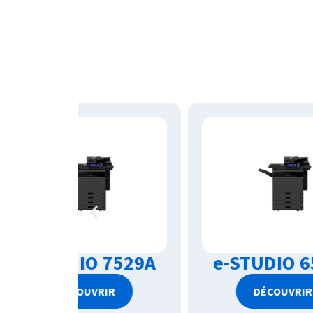
7529A
e-STUDIO 6529A
e
R
DÉCOUVRIR