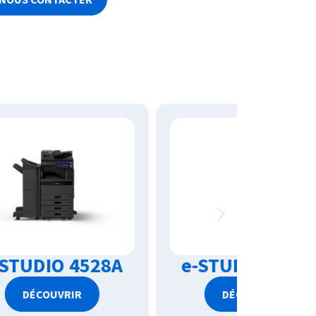
8A
e-STUDIO 3528A
e-ST
DÉCOUVRIR